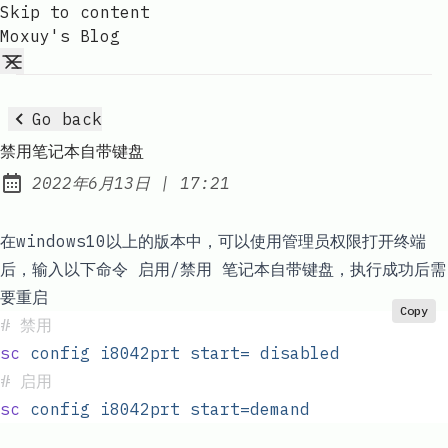
Skip to content
Moxuy's Blog
Go back
禁用笔记本自带键盘
at
2022年6月13日
|
17:21
Published:
在windows10以上的版本中，可以使用管理员权限打开终端
后，输入以下命令 启用/禁用 笔记本自带键盘，执行成功后需
要重启
Copy
#
 禁用
sc
 config
 i8042prt
 start=
 disabled
#
 启用
sc
 config
 i8042prt
 start=demand