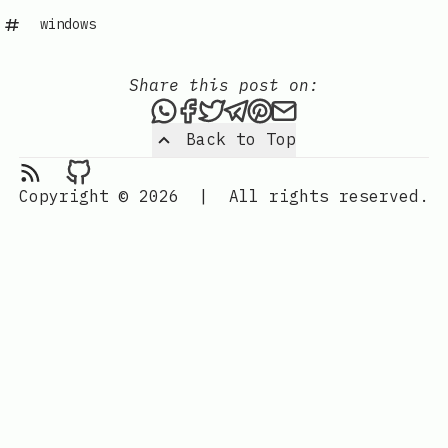
windows
Share this post on:
Share this post via WhatsAp
Share this post on Faceb
Tweet this post
Share this post via 
Share this post o
Share this post
Back to Top
RSS Feed
Moxuy's Blog on Github
Copyright © 2026
|
All rights reserved.