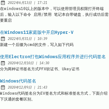
at
2022年6月13日
|
17:21
Published:
在windows10以上的版本中，可以使用管理员权限打开终端
后，输入以下命令 启用/禁用 笔记本自带键盘，执行成功后需
要重启
在Windows11家庭版中开启Hyper-V
at
2022年5月31日
|
10:39
Published:
新建一个后缀为cmd的文件，写入如下代码
使用Electron打包Windows应用程序并进行代码签名
at
2020年12月10日
|
14:30
Published:
分为两种证书签名方式PFX软证书、Ukey证书
Windows代码签名
at
2020年12月9日
|
21:43
Published:
Windows代码签名分为EV签名方式和标准签名方式，下面介绍
下沃通的套餐区别。