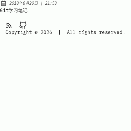
at
2018年8月20日
|
21:53
Published:
Git学习笔记
RSS Feed
Moxuy's Blog on Github
Copyright © 2026
|
All rights reserved.