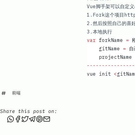
Vue脚手架可以自定
1.Fork这个项目
htt
2.然后按照自己的喜好
3.本地执行
var
 forkName
 =
 
    gitName
 =
 自
    projectName
 
----------------
vue
 init
 <
gitNam
前端
Share this post on:
Share this post via WhatsApp
Share this post on Facebook
Tweet this post
Share this post via Telegram
Share this post on Pinterest
Share this post via email