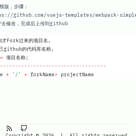
义模版，步骤：
ps://github.com/vuejs-templates/webpack-simpl
去修改，完成后上传到github
刚才Fork过来的项目名
,
己github的代码库名称
,
=
 项目名称
;
----------------------------------
-
e
 +
 '
/
'
 +
 forkName
>
 projectName
RSS Feed
Moxuy's Blog on Github
Copyright © 2026
|
All rights reserved.