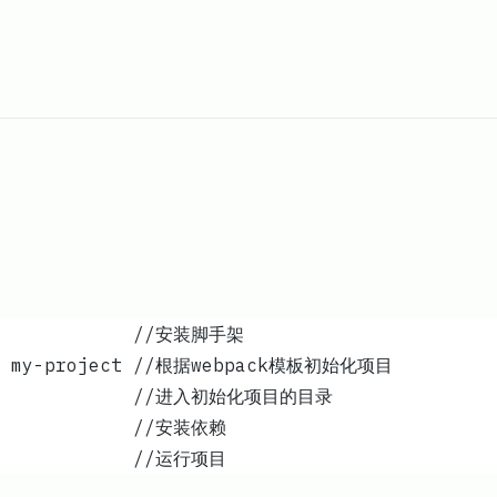
li            //安装脚手架
ck my-project //根据webpack模板初始化项目
               //进入初始化项目的目录
              //安装依赖
              //运行项目