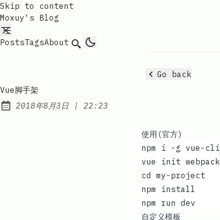
Skip to content
Moxuy's Blog
Posts
Tags
About
Search
Go back
Vue脚手架
at
2018年8月3日
|
22:23
Published:
使用(官方)
npm i -g vue-c
vue init webpa
cd my-project
npm install   
npm run dev   
自定义模板