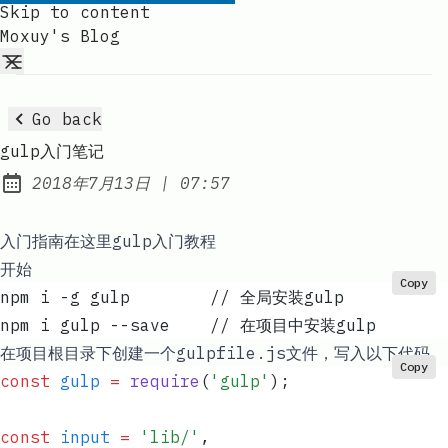
Skip to content
Moxuy's Blog
Go back
gulp入门笔记
at
2018年7月13日
|
07:57
Published:
入门指南在这里
gulp入门教程
开始
Copy
npm i -g gulp        // 全局安装gulp
npm i gulp --save    // 在项目中安装gulp
在项目根目录下创建一个gulpfile.js文件，写入以下代码
Copy
const
 gulp
 =
 require
(
'
gulp
'
);
const
 input
 =
 '
lib/
'
,