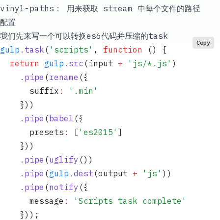
vinyl-paths： 用来获取 stream 中每个文件的路径
配置
我们先来写一个可以转换es6代码并压缩的task
Copy
gulp
.
task
(
'
scripts
'
,
 function
 ()
 {
  return
 gulp
.
src
(
input
 +
 '
js/*.js
'
)
    .
pipe
(
rename
({
      suffix
:
 '
.min
'
    }))
    .
pipe
(
babel
({
      presets
:
 [
'
es2015
'
]
    }))
    .
pipe
(
uglify
())
    .
pipe
(
gulp
.
dest
(
output
 +
 '
js
'
))
    .
pipe
(
notify
({
      message
:
 '
Scripts task complete
'
    }));