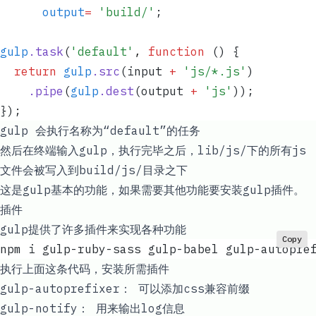
      output
=
 '
build/
'
;
gulp
.
task
(
'
default
'
,
 function
 ()
 {
  return
 gulp
.
src
(
input
 +
 '
js/*.js
'
)
    .
pipe
(
gulp
.
dest
(
output
 +
 '
js
'
));
});
gulp 会执行名称为“default”的任务
然后在终端输入gulp，执行完毕之后，lib/js/下的所有js
文件会被写入到build/js/目录之下
这是gulp基本的功能，如果需要其他功能要安装gulp插件。
插件
gulp提供了许多插件来实现各种功能
Copy
npm i gulp-ruby-sass gulp-babel gulp-autopre
执行上面这条代码，安装所需插件
gulp-autoprefixer： 可以添加css兼容前缀
gulp-notify： 用来输出log信息