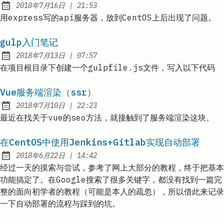
at
2018年7月16日
|
21:53
Published:
用express写的api服务器，放到CentOS上后出现了问题。
gulp入门笔记
at
2018年7月13日
|
07:57
Published:
在项目根目录下创建一个gulpfile.js文件，写入以下代码
Vue服务端渲染（ssr）
at
2018年7月10日
|
22:23
Published:
最近在找关于vue的seo方法，就接触到了服务端渲染这块。
在CentOS中使用Jenkins+Gitlab实现自动部署
at
2018年6月22日
|
14:42
Published:
经过一天的摸索与尝试，参考了网上大部分的教程，终于把基本
功能搞定了。在Google搜索了很多关键字，都没有找到一篇完
整的面向初学者的教程（可能是本人的疏忽），所以借此来记录
一下自动部署的流程与踩到的坑。