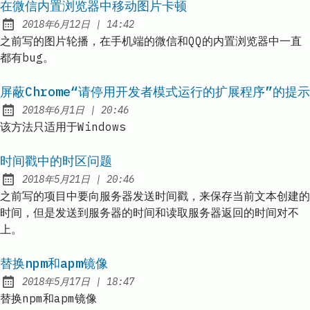
在微信内置浏览器中移动图片卡顿
at
2018年6月12日
|
14:42
Published:
之前写的图片轮播，在手机端的微信和QQ的内置浏览器中一直
都有bug。
屏蔽Chrome“请停用开发者模式运行的扩展程序”的提示
at
2018年6月1日
|
20:46
Published:
该方法只适用于Windows
时间戳中的时区问题
at
2018年5月21日
|
20:46
Published:
之前写的项目中要向服务器发送时间戳，来保存当前文本创建的
时间，但是发送到服务器的时间和读取服务器返回的时间对不
上。
替换npm和apm镜像
at
2018年5月17日
|
18:47
Published:
替换npm和apm镜像