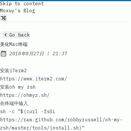
Skip to content
Moxuy's Blog
Go back
美化Mac终端
at
2018年8月27日
|
21:37
Published:
安装iTerm2
https://www.iterm2.com/
安装oh my zsh
https://ohmyz.sh/
在终端中输入
sh -c ”$(curl -fsSL
https://raw.github.com/robbyrussell/oh-my-
zsh/master/tools/install.sh
)“