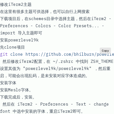
修改iTerm2主题
在
这里
有很多主题可供选择，也可以自行上网搜索
下载项目后，在
schemes
目录中选择主题，然后在
iTerm2 -
Preferences - Colors - Color Presets... -
import
导入主题即可
安装
powerlevel9k
先clone项目
Copy
git
 clone
 https://github.com/bhilburn/powerl
 然后修改iTerm2配置，在
~/.zshrc
中找到
ZSH_THEME
设置其值为
"powerlevel9k/powerlevel9k"
，然后重
启，可能会出现乱码，是未安装对应字体造成的。
安装字体
安装
Meslo
字体。
下载完成后，安装。
 然后在
iTerm2 - Preferences - Text - change
font
中选中安装的字体，重启iTerm2即可。