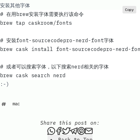
安装其他字体
Copy
# 在用brew安装字体需要执行该命令
brew tap caskroom/fonts
# 安裝font-sourcecodepro-nerd-font字体
brew cask install font-sourcecodepro-nerd-fo
# 或者可以搜索字体，以下搜索nerd相关的字体
brew cask search nerd
:-)
mac
Share this post on:
Share this post via WhatsAp
Share this post on Faceb
Tweet this post
Share this post via 
Share this post o
Share this post
Back to Top