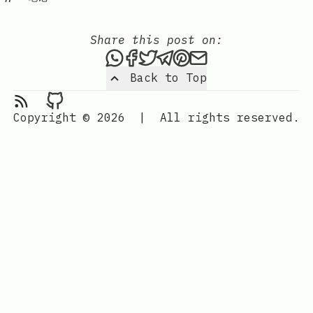
Share this post on:
Share this post via WhatsAp
Share this post on Faceb
Tweet this post
Share this post via 
Share this post o
Share this post
Back to Top
RSS Feed
Moxuy's Blog on Github
Copyright © 2026
|
All rights reserved.