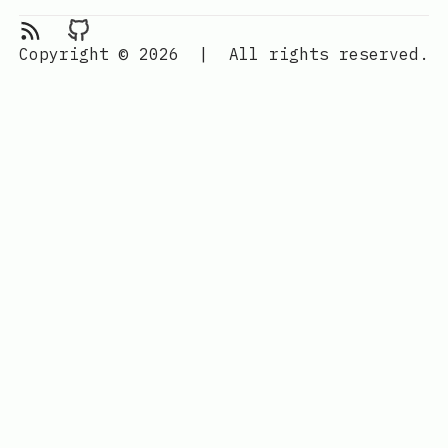
RSS Feed
Moxuy's Blog on Github
Copyright © 2026
|
All rights reserved.